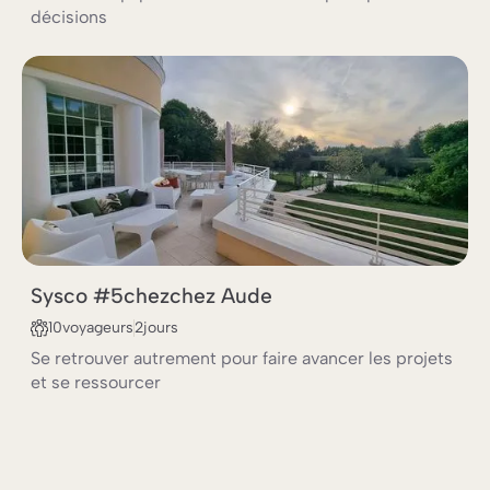
décisions
CODIR-COMEX AU VERT
Sysco #5
chez
chez Aude
10
voyageurs
2
jours
Se retrouver autrement pour faire avancer les projets
et se ressourcer