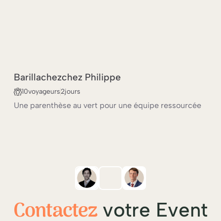
CO-CRÉATION & DESIGN THINKING
TEAM BUILDING
Barilla
chez
chez Philippe
COACHING D’ÉQUIPE
10
voyageurs
2
jours
Une parenthèse au vert pour une équipe ressourcée
Contactez
votre Event