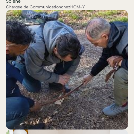
Solène
Chargée de Communication
chez
HOM-Y