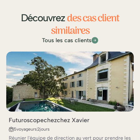
des cas client
Découvrez
similaires
Tous les cas clients
CODIR-COMEX AU VERT
KICK-OFF ANNUEL OU TRIMESTRIEL
Futuroscope
chez
chez Xavier
5
voyageurs
2
jours
Réunier l'équipe de direction au vert pour prendre les