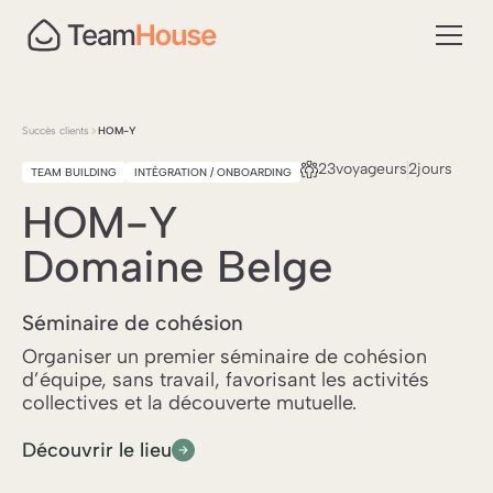
Succès clients
HOM-Y
23
voyageurs
2
jours
TEAM BUILDING
INTÉGRATION / ONBOARDING
HOM-Y
Domaine Belge
Séminaire de cohésion
Organiser un premier séminaire de cohésion
d’équipe, sans travail, favorisant les activités
collectives et la découverte mutuelle.
Découvrir le lieu