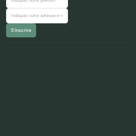
Comment ça marche
Notre promesse
Cas clients
On les laisse parler