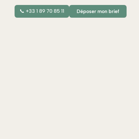
📞 +33 1 89 70 85 11
Déposer mon brief