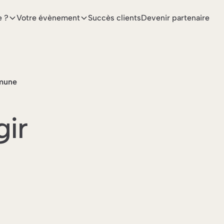
e ?
Votre évènement
Succès clients
Devenir partenaire
mmune
ir