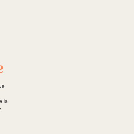
e
ue
e la
e