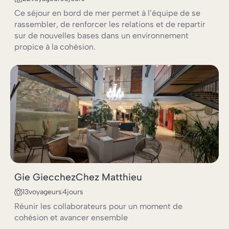
Ce séjour en bord de mer permet à l’équipe de se
rassembler, de renforcer les relations et de repartir
sur de nouvelles bases dans un environnement
propice à la cohésion.
INCENTIVE & RÉCOMPENSE
KICK-OFF ANNUEL OU TRIMESTRIEL
Gie Giec
chez
Chez Matthieu
TEAM BUILDING
13
voyageurs
4
jours
Réunir les collaborateurs pour un moment de
cohésion et avancer ensemble