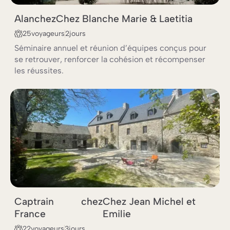
INCENTIVE & RÉCOMPENSE
KICK-OFF ANNUEL OU TRIMESTRIEL
Alan
chez
Chez Blanche Marie & Laetitia
TEAM BUILDING
25
voyageurs
2
jours
Séminaire annuel et réunion d’équipes conçus pour
se retrouver, renforcer la cohésion et récompenser
les réussites.
TEAM BUILDING
INCENTIVE & RÉCOMPENSE
Captrain
chez
Chez Jean Michel et
France
Emilie
22
voyageurs
3
jours