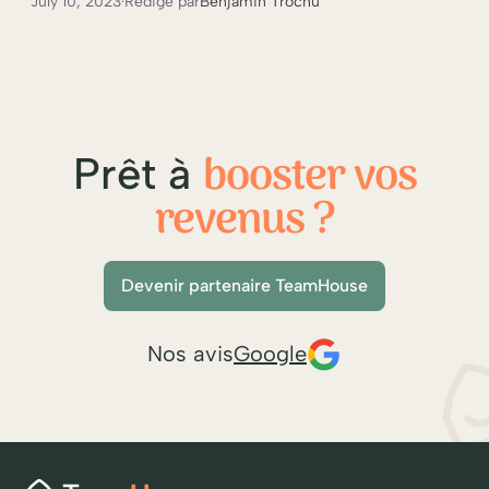
July 10, 2023
·
Rédigé par
Benjamin Trochu
booster vos
Prêt à
revenus ?
Devenir partenaire TeamHouse
Nos avis
Google