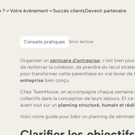
e ?
Votre évènement
Succès clients
Devenir partenaire
Conseils pratiques
3
min lecture
Organiser un
séminaire d’entreprise
, c’est bien pl
de renforcer la cohésion, de prendre du recul straté
pour transformer cette parenthèse en vrai levier de 
entreprise
bien conçu.
Chez TeamHouse, on accompagne chaque semaine de
collectifs dans la conception de leurs séjours. Et ce
avant tout sur un
planning structuré, humain et réali
Voici notre guide pour bâtir un planning de séminaire
Clarifier les objectif