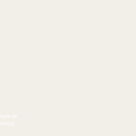
mple de
anning